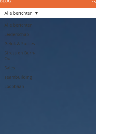
BLOG
Alle berichten
Alle berichten
Leiderschap
Geluk & Succes
Stress en Burn-
Out
Sales
Teambuilding
Loopbaan