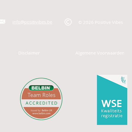
info@positivibes.be
© 2026 Positive Vibes
Disclaimer
Algemene Voorwaarden