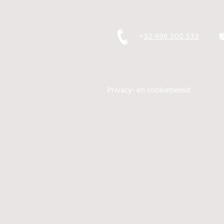
+
32 496 500 533
Privacy- en cookiebeleid