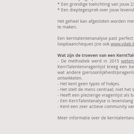
* Een grondige toelichting van jouw 
* Een dieptegesprek over jouw levensl
Het geheel kan afgesloten worden me
te maken.
Een kerntalentenanalyse past perfec
loopbaancheques (zie ook
www.vdab.b
Wat zijn de troeven van een KerntTa
- De methodiek werd in 2015
weten
KernTalentenvragenlijst kreeg een be
wat andere (persoonlijkheids)vragen
ontwikkelen.
- Het kent geen types of hokjes.
- Het stelt de mens centraal; niet het
- Heeft een plezierige vragenlijst als
- Een KernTalentanalyse is levenslang
- Kent een zeer actieve community va
Meer informatie over de kerntalentan