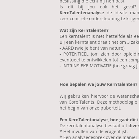
beslissing die echt bij hen past.
Is dit bij jou ook het geval
KernTalentenanalyse
de ideale mani
zeer concrete ondersteuning te krijge
Wat zijn KernTalenten?
Een kerntalent is niet hetzelfde als e
Bij een kerntalent draait het om 3 zak
- AARD (wie je bent van nature)
- POTENTIEEL (om zich door opleidi
eventueel te ontwikkelen tot een comp
- INTRINSIEKE MOTIVATIE (hoe graag je 
Hoe bepalen we jouw KernTalenten?
Wij gebruiken hiervoor de wetenscha
van
Core Ta
lents
. Deze methodologie 
het begin van onze puberteit.
Een KernTalentanalyse, hoe gaat dit i
De kerntalentanalyse bestaat uit
dive
* Het invullen van de vragenlijst.
* Een analysegesprek over de manier 