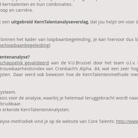
23 kerntalenten en hun combinaties.
oop en carrière.
t een
uitgebreid KernTalentanalyseverslag
, dat jou helpt om voor 
t binnen het kader van loopbaanbegeleiding. Je kan hiervoor dus
e/loopbaanbegeleiding
)
lentenanalyse?
schappelijk gevalideerd
aan de V.U.Brussel door het team o.l.v. 
trouwbaarheidsindex van Cronbach’s Alpha .84, wat een zeer hoge
lijsten. Daar werd ook bewezen hoe de KernTalentenmethode men
 systeem.
 basis voor de analyse, waarbij je helemaal teruggebracht wordt naar 
 bruikbaar.
n erkende KernTalentenAnalysten.
alyse-methodiek vind je op de website van Core Talents:
http://www