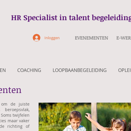
HR Specialist in talent begeleidi
EVENEMENTEN
E-WER
Inloggen
VEN
COACHING
LOOPBAANBEGELEIDING
OPLE
enten
om de juiste
 beroepsvlak,
. Soms twijfelen
ties maar vaker
e richting of