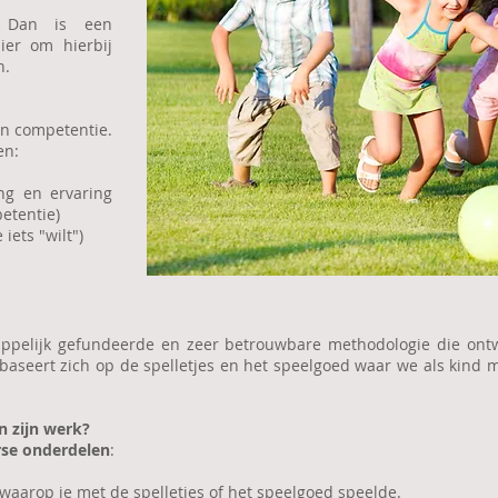
? Dan is een
er om hierbij
n.
en competentie.
en:
ng en ervaring
etentie)
iets "wilt")
ppelijk gefundeerde en zeer betrouwbare methodologie die ontw
baseert zich op de spelletjes en het speelgoed waar we als kind 
n zijn werk?
rse onderdelen
:
waarop je met de spelletjes of het speelgoed speelde.