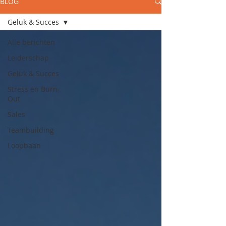
BLOG
Geluk & Succes
Alle berichten
Leiderschap
Geluk & Succes
Stress en Burn-
Out
Sales
Teambuilding
Loopbaan