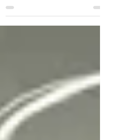
het werk. Met deze 10 tips kan je hier nu komaf
mee maken.