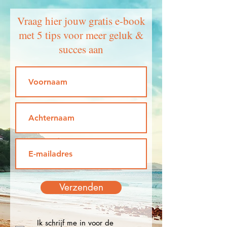
Vraag hier jouw gratis e-book
met 5 tips voor meer geluk &
succes aan
Verzenden
Ik schrijf me in voor de