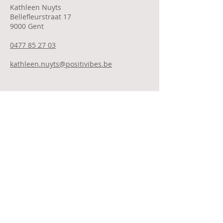
Kathleen Nuyts
Bellefleurstraat 17
9000 Gent
0477 85 27 03
kathleen.nuyts@positivibes.be
+
32 496 500 533
info@positivibes.be
© 2026 Positive Vibes