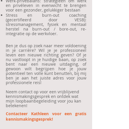
Werk-privébalans: strategieën om werk
en privéleven in evenwicht te brengen
voor een gezonder, gelukkiger bestaan
Stress en burn-out coaching
(gecertifieerd door VESB):
stressmanagement, fysiek en mentaal
herstel na burn-out / bore-out, re-
integratie op de werkvloer.
Ben je dus op zoek naar meer voldoening
in je carrière? Wil je je professioneel
leven een nieuwe richting geven? Of je
nu vastloopt in je huidige baan, op zoek
bent naar een nieuwe uitdaging, of
gewoon wilt begrijpen hoe je jouw
potentieel ten volle kunt benutten, bij mij
ben je aan het juiste adres voor jouw
professionele reis!
Neem contact op voor een vrijblijvend
kennismakingsgesprek en ontdek wat
mijn loopbaanbegeleiding voor jou kan
betekenen!
​Contacteer Kathleen voor een gratis
kennismakingsgesprek!