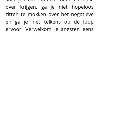
over krijgen, ga je niet hopeloos 
zitten te mokken over het negatieve 
en ga je niet telkens op de loop 
ervoor. Verwelkom je angsten eens 
en zie ze niet meer als een probleem 
maar als een compagnon. 
#angst
#positiefdenken
#positieveingesteldheid
#faalangst
#zelfvertrouwen
Geluk & Succes
Stress en Burn-Out
Recente blogposts
Alles weergeven