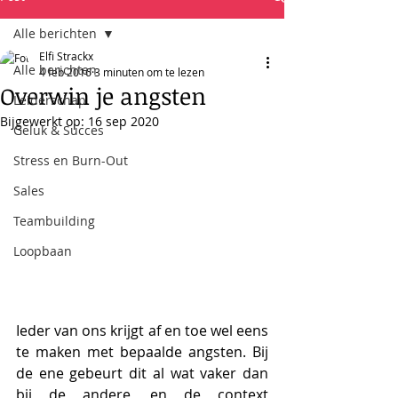
Alle berichten
Elfi Strackx
Alle berichten
4 feb 2016
3 minuten om te lezen
Overwin je angsten
Leiderschap
Bijgewerkt op:
16 sep 2020
Geluk & Succes
Stress en Burn-Out
Sales
Teambuilding
Loopbaan
Ieder van ons krijgt af en toe wel eens 
te maken met bepaalde angsten. Bij 
de ene gebeurt dit al wat vaker dan 
bij de andere, en de context 