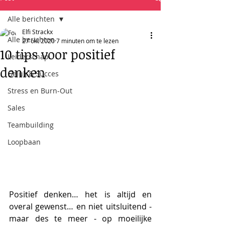
Alle berichten
Elfi Strackx
Alle berichten
27 okt 2020
7 minuten om te lezen
10 tips voor positief
Leiderschap
denken
Geluk & Succes
Stress en Burn-Out
Sales
Teambuilding
Loopbaan
Positief denken… het is altijd en 
overal gewenst… en niet uitsluitend - 
maar des te meer - op moeilijke 