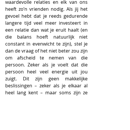
waardevolle relaties en elk van ons 
heeft zo’n vrienden nodig. Als jij het 
gevoel hebt dat je reeds gedurende 
langere tijd veel meer investeert in 
een relatie dan wat je eruit haalt (en 
die balans hoeft natuurlijk niet 
constant in evenwicht te zijn), stel je 
dan de vraag of het niet beter zou zijn 
om afscheid te nemen van die 
persoon. Zeker als je voelt dat die 
persoon heel veel energie uit jou 
zuigt. Dit zijn geen makkelijke 
beslissingen – zeker als je elkaar al 
heel lang kent – maar soms zijn ze 
noodzakelijk voor je eigen geluk. 
Uiteraard is het ook belangrijk dat jij 
zelf tijd investeert in jouw vrienden 
en familie en dat je hen op jouw 
beurt positief inspireert. Je kan 