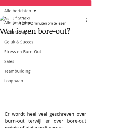
Alle berichten
Elfi Strackx
Alle berichten
5 mrt 2019
2 minuten om te lezen
Wat is een bore-out?
Leiderschap
Geluk & Succes
Stress en Burn-Out
Sales
Teambuilding
Loopbaan
Er wordt heel veel geschreven over 
burn-out terwijl er over bore-out 
weinig of niet wordt gerept.