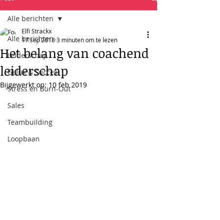
Alle berichten
Elfi Strackx
Alle berichten
17 sep 2018
3 minuten om te lezen
Het belang van coachend
Leiderschap
leiderschap
Geluk & Succes
Bijgewerkt op:
10 feb 2019
Stress en Burn-Out
Sales
Teambuilding
Loopbaan