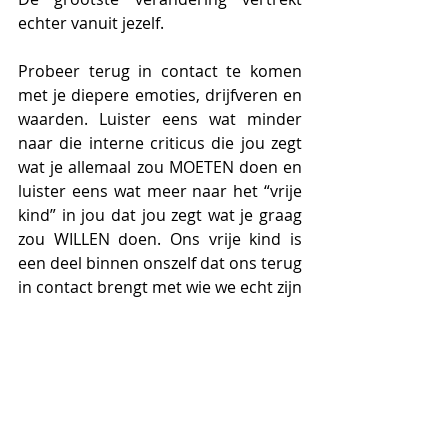
echter vanuit jezelf. 
Probeer terug in contact te komen 
met je diepere emoties, drijfveren en 
waarden. Luister eens wat minder 
naar die interne criticus die jou zegt 
wat je allemaal zou MOETEN doen en 
luister eens wat meer naar het “vrije 
kind” in jou dat jou zegt wat je graag 
zou WILLEN doen. Ons vrije kind is 
een deel binnen onszelf dat ons terug 
in contact brengt met wie we echt zijn 
en wat we belangrijk vinden voor 
onszelf. Niet voor een ander. Dit deel 
in ons zorgt er ook voor dat we 
kunnen genieten van het moment, 
dat we niet oeverloos te zitten 
piekeren en dat we durven te kiezen 