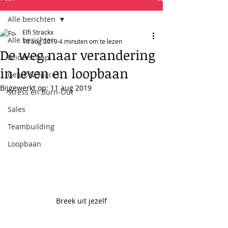
Alle berichten
Elfi Strackx
Alle berichten
10 aug 2019
4 minuten om te lezen
De weg naar verandering
Leiderschap
in leven en loopbaan
Geluk & Succes
Bijgewerkt op:
11 aug 2019
Stress en Burn-Out
Sales
Teambuilding
Loopbaan
Breek uit jezelf